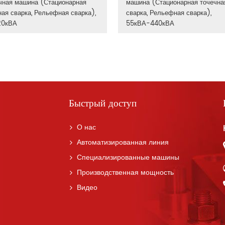
чная машина (Стационарная
машина (Стационарная точечна
ная сварка, Рельефная сварка),
сварка, Рельефная сварка),
20кВА
55кВА-440кВА
Быстрый доступ
О нас
Автоматизированная линия
Специализированные машины
Производственная мощность
Видео