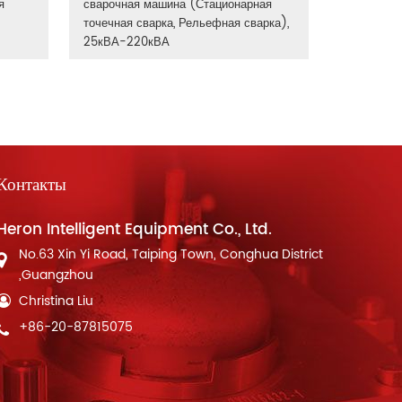
я
сварочная машина (Стационарная
точечная сварка, Рельефная сварка),
25кВА-220кВА
Контакты
Heron Intelligent Equipment Co., Ltd.
No.63 Xin Yi Road, Taiping Town, Conghua District
,Guangzhou
Christina Liu
+86-20-87815075