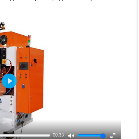
Play
00:33