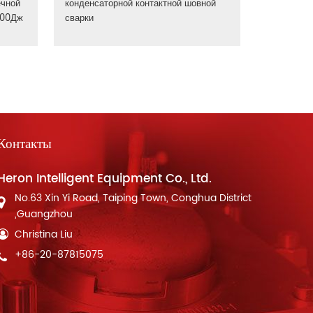
ечной
конденсаторной контактной шовной
000Дж
сварки
Контакты
Heron Intelligent Equipment Co., Ltd.
No.63 Xin Yi Road, Taiping Town, Conghua District
,Guangzhou
Christina Liu
+86-20-87815075