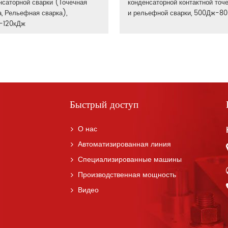
нсаторной сварки (Точечная
конденсаторной контактной точ
а, Рельефная сварка),
и рельефной сварки, 500Дж-8
-120кДж
Быстрый доступ
О нас
Автоматизированная линия
Специализированные машины
Производственная мощность
Видео