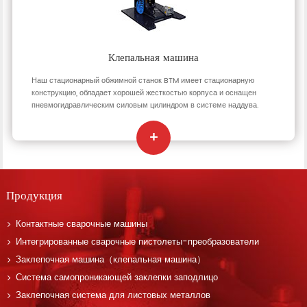
Клепальная машина
Наш стационарный обжимной станок BTM имеет стационарную
конструкцию, обладает хорошей жесткостью корпуса и оснащен
пневмогидравлическим силовым цилиндром в системе наддува.
Продукция
Контактные сварочные машины
Интегрированные сварочные пистолеты-преобразователи
Заклепочная машина（клепальная машина）
Система самопроникающей заклепки заподлицо
Заклепочная система для листовых металлов