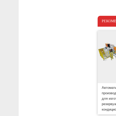
РЕКОМ
Автомат
производ
для изго
резервуа
кондици