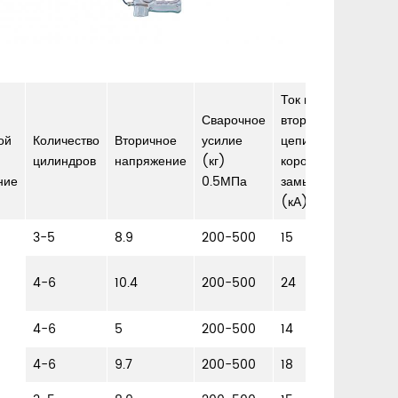
Ток во
Сварочное
вторичной
Обща
ой
Количество
Вторичное
усилие
цепи
масса
цилиндров
напряжение
(кг)
короткого
(кг)
ние
0.5МПа
замыкания
(кА)
3-5
8.9
200-500
15
75-95
85-
4-6
10.4
200-500
24
105
4-6
5
200-500
14
90-11
4-6
9.7
200-500
18
90-11