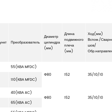
Длина
Ход(мм)
Диаметр
подвижного
Вспом./Сварн
ункт
Преобразователь
цилиндра
плеча
шов/
(мм)
(мм)
Обр.направле
55(КВА MFDC)
Φ80
152
35/10/10
110(КВА MFDC)
40(КВА AC)
Φ80
152
35/10/10
65(КВА AC)