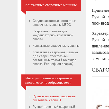
Контактные сварочные машины
Примене
Ручной т
Среднечастотные контактные
производ
сварочные машины MFDC
Сварочная машина для
Характер
конденсаторной контактной
сварки
Ручной т
давление
Контактные сварочные машины
взаимоза
Контактная сварочная машина
для сварки трехфазным
заменить
постоянным током (Точечная
сварка, Рельефная сварка)
СВАРО
Интегрированные сварочные
пистолеты-преобразователи
Ручные точечные сварочные
пистолеты серии H
Ручной точечный сварочный