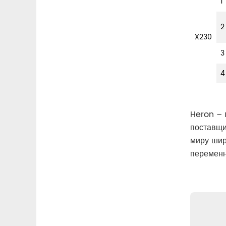
1
2
X230
3
4
Heron – 
поставщи
миру шир
переменн