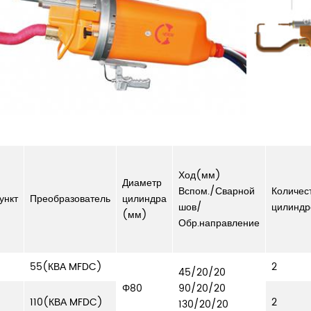
Ход(мм)
Диаметр
Вспом./Сварной
Количес
ункт
Преобразователь
цилиндра
шов/
цилиндр
(мм)
Обр.направление
55(КВА MFDC)
2
45/20/20
Φ80
90/20/20
110(КВА MFDC)
2
130/20/20