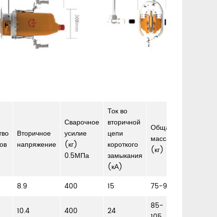
Ток во
Сварочное
вторичной
Общая
тво
Вторичное
усилие
цепи
масса
Д (мм)
ов
напряжение
(кг)
короткого
(кг)
0.5МПа
замыкания
(кА)
8.9
400
15
75-95
Стандартн
85-
10.4
400
24
полезный
105