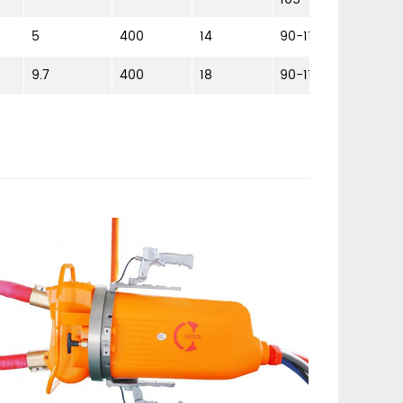
вылет250
300 350 4
5
400
14
90-110
500
9.7
400
18
90-110