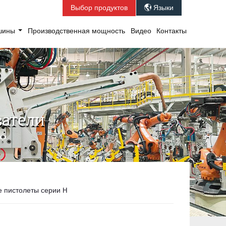
Выбор продуктов
Языки

ашины
Производственная мощность
Видео
Контакты
атели
 пистолеты серии H