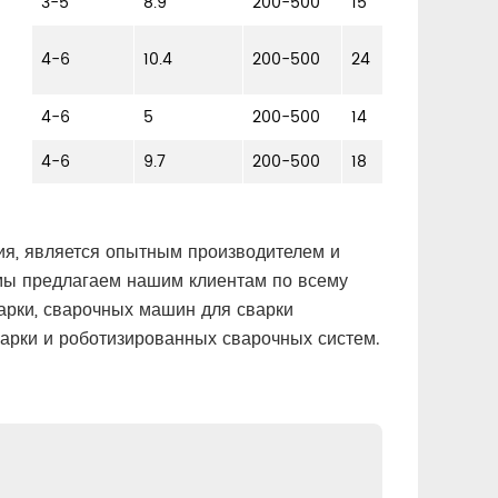
3-5
8.9
200-500
15
75-95
85-
4-6
10.4
200-500
24
105
4-6
5
200-500
14
90-11
4-6
9.7
200-500
18
90-11
я, является опытным производителем и
 мы предлагаем нашим клиентам по всему
арки, сварочных машин для сварки
арки и роботизированных сварочных систем.