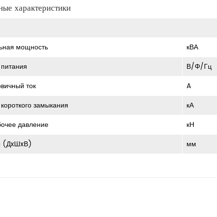
ные характеристики
ьная мощность
кВА
 питания
В/Φ/Гц
рвичный ток
A
к короткого замыкания
кА
бочее давление
кН
ы (ДxШxВ)
мм