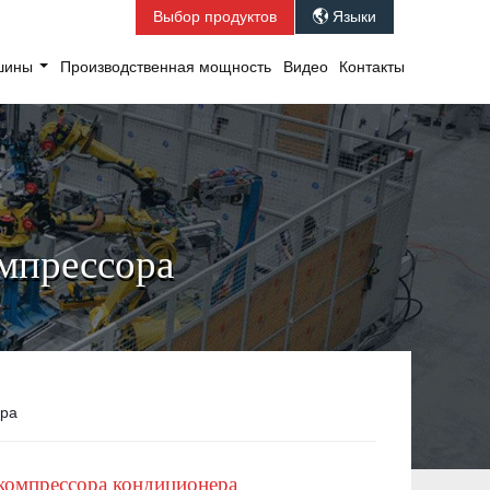
Выбор продуктов
Языки

ашины
Производственная мощность
Видео
Контакты
омпрессора
ера
 компрессора кондиционера