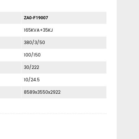
ZA0-F19007
165KVA+35KJ
380/3/50
100/150
30/222
10/24.5
8589x3550x2922