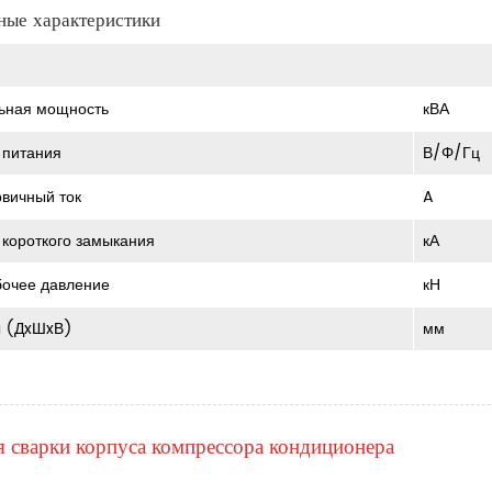
ные характеристики
ьная мощность
кВА
 питания
В/Φ/Гц
рвичный ток
A
к короткого замыкания
кА
бочее давление
кН
ы (ДxШxВ)
мм
 сварки корпуса компрессора кондиционера