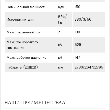
Номинальная мощность
Кдж
150
В/Φ/
Источник питания
380/3/50
Гц
Макс. первичный ток
A
130
Макс. ток короткого
кА
529
замыкания
Макс. рабочее давление
кН
147
Габариты (ДxШxВ)
мм
2780x2647x2795
НАШИ ПРЕИМУЩЕСТВАА