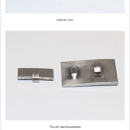
Lance-Loc
После заклепывания