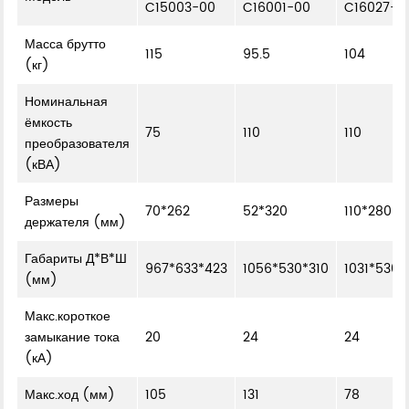
C15003-00
C16001-00
C16027-0
Масса брутто
115
95.5
104
(кг)
Номинальная
ёмкость
75
110
110
преобразователя
(кВА)
Размеры
70*262
52*320
110*280
держателя (мм)
Габариты Д*В*Ш
967*633*423
1056*530*310
1031*530*
(мм)
Макс.короткое
замыкание тока
20
24
24
(кА)
Макс.ход (мм)
105
131
78