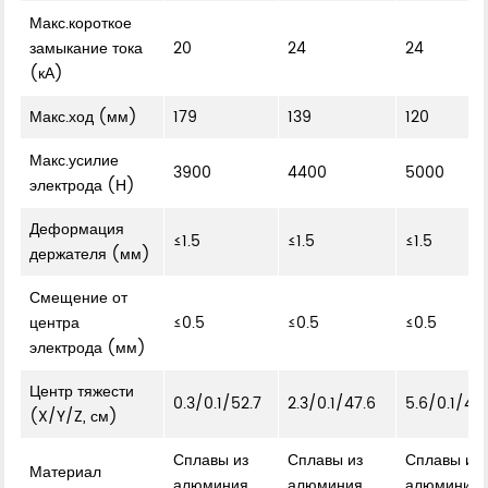
Макс.короткое
замыкание тока
20
24
24
(кА)
Макс.ход (мм)
179
139
120
Макс.усилие
3900
4400
5000
электрода (Н)
Деформация
≤1.5
≤1.5
≤1.5
держателя (мм)
Смещение от
центра
≤0.5
≤0.5
≤0.5
электрода (мм)
Центр тяжести
0.3/0.1/52.7
2.3/0.1/47.6
5.6/0.1/48
(X/Y/Z, см)
Сплавы из
Сплавы из
Сплавы из
Материал
алюминия
алюминия
алюминия