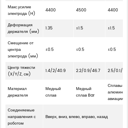
Макс.усилие
4400
4500
4400
электрода (Н)
Деформация
1.35
≤1.5
≤1.5
держателя (мм)
Смещение от
центра
≤0.5
≤0.5
≤0.5
электрода (мм)
Центр тяжести
1.4/2/40.9
2.2/0.9/46.7
2.5/0.1/47
(X/Y/Z, см)
Сплавы из
Материал
Медный
Медный
алюминия
держателя
сплав
сплав Bar
авиации
Соединяемые
направления с
Вверх, вниз, влево, вправо, назад
роботом