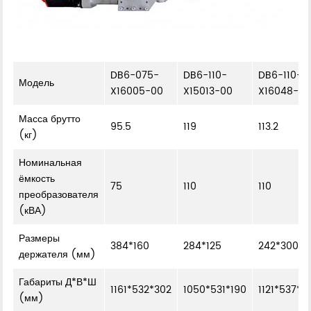
DB6-075-
DB6-110-
DB6-110-
Модель
X16005-00
X15013-00
X16048-0
Масса брутто
95.5
119
113.2
(кг)
Номинальная
ёмкость
75
110
110
преобразователя
(кВА)
Размеры
384*160
284*125
242*300
держателя (мм)
Габариты Д*В*Ш
1161*532*302
1050*531*190
1121*537*3
(мм)