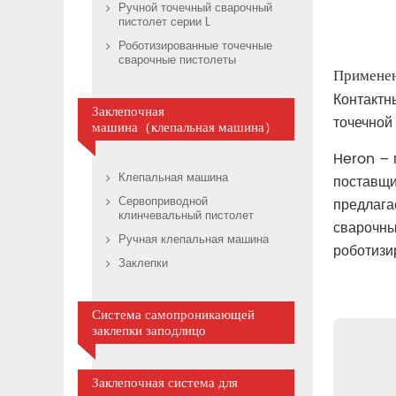
Ручной точечный сварочный
пистолет серии L
Роботизированные точечные
сварочные пистолеты
Примене
Контактн
Заклепочная
точечной
машина（клепальная машина）
Heron – 
Клепальная машина
поставщи
Сервоприводной
предлага
клинчевальный пистолет
сварочны
Ручная клепальная машина
роботизи
Заклепки
Система самопроникающей
заклепки заподлицо
Заклепочная система для