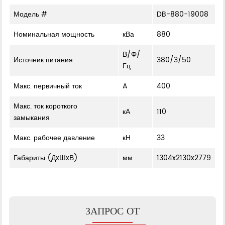
Модель #
DB-880-19008
Номинальная мощность
кВа
880
В/Φ/
Источник питания
380/3/50
Гц
Макс. первичный ток
A
400
Макс. ток короткого
кА
110
замыкания
Макс. рабочее давление
кН
33
Габариты (ДxШxВ)
мм
1304x2130x2779
ЗАПРОС ОТ