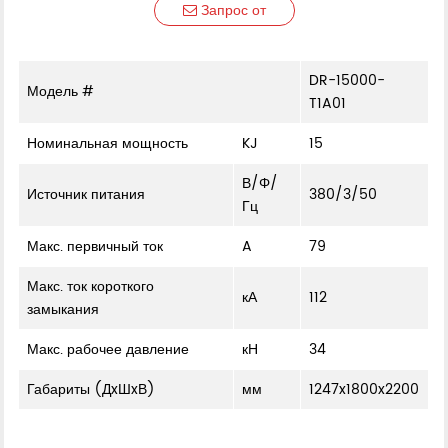
Запрос от
DR-15000-
Модель #
T1A01
Номинальная мощность
KJ
15
В/Φ/
Источник питания
380/3/50
Гц
Макс. первичный ток
A
79
Макс. ток короткого
кА
112
замыкания
Макс. рабочее давление
кН
34
Габариты (ДxШxВ)
мм
1247x1800x2200