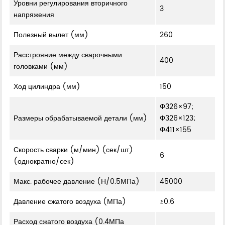
Уровни регулирования вторичного
3
напряжения
Полезный вылет (мм)
260
Расстрояние между сварочными
400
головками (мм)
Ход цилиндра (мм)
150
Φ326×97;
Размеры обрабатываемой детали (мм)
Φ326×123;
Φ411×155
Скорость сварки (м/мин) (сек/шт)
6
(однократно/сек)
Макс. рабочее давление (Н/0.5МПа)
45000
Давление сжатого воздуха (МПа)
≥0.6
Расход сжатого воздуха (0.4МПа