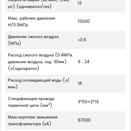
12
шт) (однократно/сек)
Макс. рабочее давление
15000
Н/0.5МПа
Давление сжатого воздуха
≥0.6
(МПа)
Расход сжатого воздуха (0.4МПа
давление воздуха, ход: 30мм)
9．24
(л/однократно)
Расход охлаждающей воды (л/
18
мин)
Спецификация провода
3*50+2*16
2
первичной цепи (мм
)
Макс.короткое замыкание
67000
трансформатора (кA)