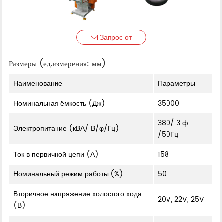
Запрос от
Размеры (ед.измерения: мм)
Наименование
Параметры
Номинальная ёмкость (Дж)
35000
380/ 3 ф.
Электропитание (кВА/ В/φ/Гц)
/50Гц
Ток в первичной цепи (А)
158
Номинальный режим работы (%)
50
Вторичное напряжение холостого хода
20V, 22V, 25V
(В)