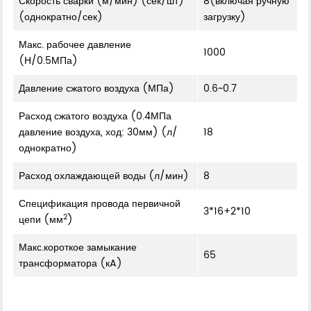
Скорость сварки (м/мин) (сек/шт)
8(включая ручную
(однократно/сек)
загрузку)
Макс. рабочее давление
1000
(Н/0.5МПа)
Давление сжатого воздуха (МПа)
0.6~0.7
Расход сжатого воздуха (0.4МПа
давление воздуха, ход: 30мм) (л/
18
однократно)
Расход охлаждающей воды (л/мин)
8
Спецификация провода первичной
3*16+2*10
2
цепи (мм
)
Макс.короткое замыкание
65
трансформатора (кA)