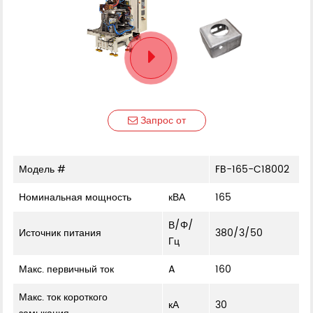
Запрос от
Модель #
FB-165-C18002
Номинальная мощность
кВА
165
В/Φ/
Источник питания
380/3/50
Гц
Макс. первичный ток
A
160
Макс. ток короткого
кА
30