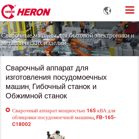

Сварочные машины для бытовой электроники и
металлических изделий
Сварочный аппарат для
изготовления посудомоечных
машин, Гибочный станок и
Обжимной станок
Сварочный аппарат мощностью 165 кВА для
облицовки посудомоечной машины, FB-165-
C18002