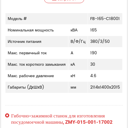
Модель #
FB-165-C18001
Номинальная мощность
кВА
165
Источник питания
В/Φ/Гц
380/3/50
Макс. первичный ток
A
190
Макс. ток короткого замыкания
кА
30
Макс. рабочее давление
кН
4.6
Габариты (ДxШxВ)
мм
2114x1400x2015
Гибочно-зажимной станок для изготовления
посудомоечной машины, ZMY-015-001-17002