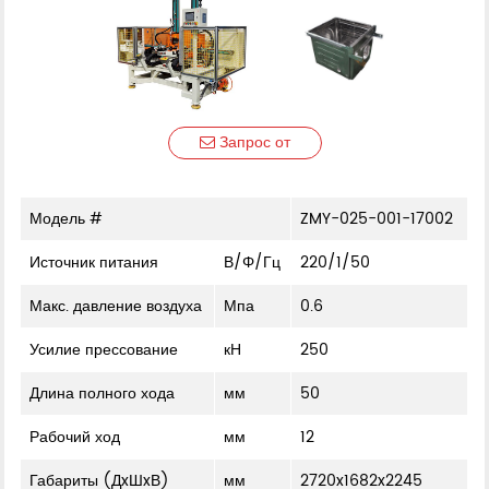
Запрос от
Модель #
ZMY-025-001-17002
Источник питания
В/Φ/Гц
220/1/50
Макс. давление воздуха
Мпа
0.6
Усилие прессование
кН
250
Длина полного хода
мм
50
Рабочий ход
мм
12
Габариты (ДxШxВ)
мм
2720x1682x2245