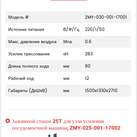
Модель #
ZMY-030-001-17001
Источник питания
В/Φ/Гц
220/1/50
Макс. давление воздуха
Мпа
0.6
Усилие прессование
кН
283
Длина полного хода
мм
80
Рабочий ход
мм
12
Габариты (ДxШxВ)
мм
1500x1330x2710
Зажимной станок 25T для узла усиления
посудомоечной машины, ZMY-025-001-17002