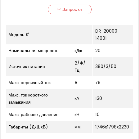
Запрос от
DR-20000-
Модель #
14001
Номинальная мощность
кДж
20
В/Φ/
Источник питания
380/3/50
Гц
Макс. первичный ток
A
79
Макс. ток короткого
кА
130
замыкания
Макс. рабочее давление
кН
10
Габариты (ДxШxВ)
мм
1746x1798x2230