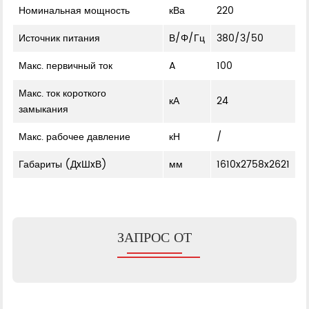
Номинальная мощность
кВа
220
Источник питания
В/Φ/Гц
380/3/50
Макс. первичный ток
A
100
Макс. ток короткого
кА
24
замыкания
Макс. рабочее давление
кН
/
Габариты (ДxШxВ)
мм
1610x2758x2621
ЗАПРОС ОТ