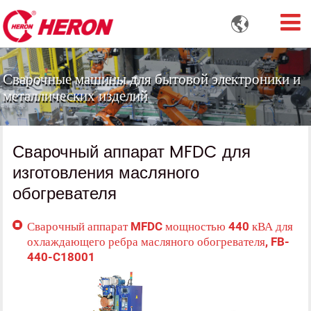

Сварочные машины для бытовой электроники и
металлических изделий
Сварочный аппарат MFDC для
изготовления масляного
обогревателя
Сварочный аппарат MFDC мощностью 440 кВА для
охлаждающего ребра масляного обогревателя, FB-
440-C18001