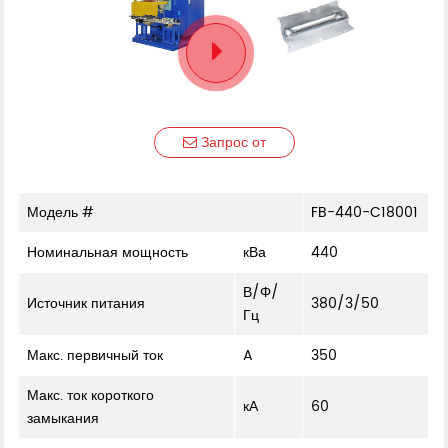
Запрос от
Модель #
FB-440-C18001
Номинальная мощность
кВа
440
В/Φ/
Источник питания
380/3/50
Гц
Макс. первичный ток
A
350
Макс. ток короткого
кА
60
замыкания