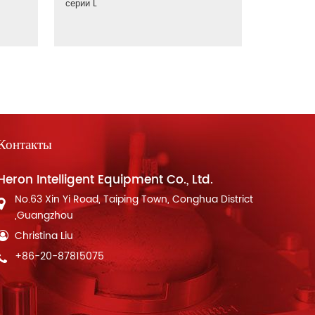
серии L
Контакты
Heron Intelligent Equipment Co., Ltd.
No.63 Xin Yi Road, Taiping Town, Conghua District
,Guangzhou
Christina Liu
+86-20-87815075