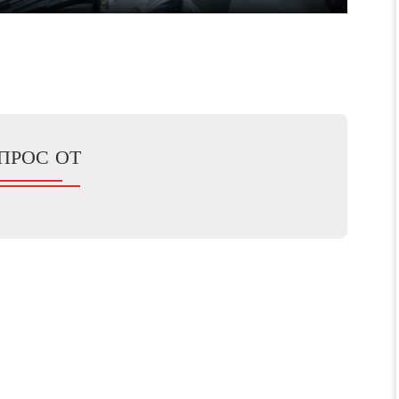
Mute
Enter
fullscreen
ПРОС ОТ