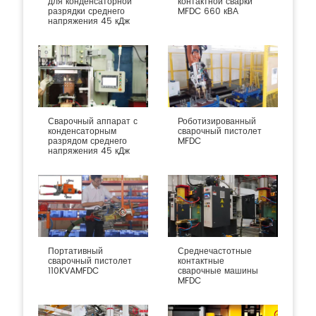
для конденсаторной
контактной сварки
разрядки среднего
MFDC 660 кВА
напряжения 45 кДж
Сварочный аппарат с
Роботизированный
конденсаторным
сварочный пистолет
разрядом среднего
MFDC
напряжения 45 кДж
Портативный
Среднечастотные
сварочный пистолет
контактные
110KVAMFDC
сварочные машины
MFDC