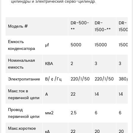
цилиндры и электрический серво-цилиндр.
DR-500-
DR-
DR-
Модель #
**
1500-**
1500-*
Емкость
μf
5000
15000
15000
конденсатора
Номинальная
КВА
2
3
3
емкость
Электропитание
В/￠/Гц
220/1/50
220/1/50
380/1
Макс.ток в
A
22
14
14
первичной цепи
Провод
мм2
2.5
6
6
первичной цепи
Макс.короткое
кA
22
20
20