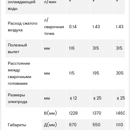
охлаждающей
л/мин
*
*
*
воды
л/
Расход сжатого
сварочная
0.14
1.43
1.43
воздуха
точка
Полезный
мм
116
315
315
вылет
Расстояние
между
мм
115
195
305
сварочными
головками
Размеры
мм
￠12
￠25
￠25
электрода
В(мм)
1228
1370
1460
Габариты
Д(мм)
670
550
1110