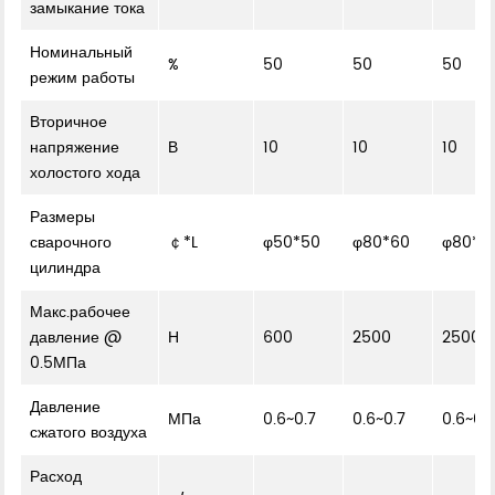
замыкание тока
Номинальный
%
50
50
50
режим работы
Вторичное
напряжение
В
10
10
10
холостого хода
Размеры
сварочного
￠*L
φ50*50
φ80*60
φ80*6
цилиндра
Макс.рабочее
давление @
Н
600
2500
2500
0.5МПа
Давление
МПа
0.6~0.7
0.6~0.7
0.6~0.
сжатого воздуха
Расход