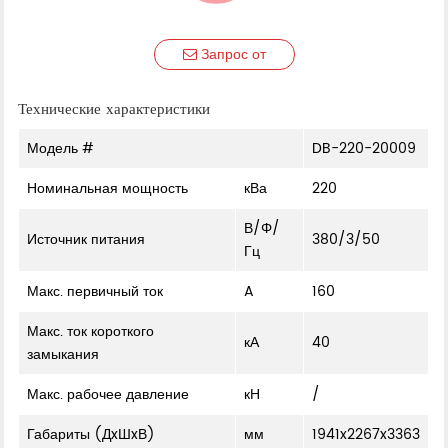
Запрос от
Технические характеристики
Модель #
DB-220-20009
Номинальная мощность
кВа
220
В/Φ/
Источник питания
380/3/50
Гц
Макс. первичный ток
A
160
Макс. ток короткого
кА
40
замыкания
Макс. рабочее давление
кН
/
Габариты (ДxШxВ)
мм
1941x2267x3363