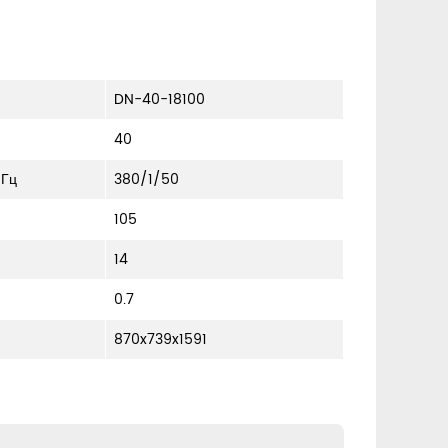
DN-40-18100
40
Гц
380/1/50
105
14
0.7
870x739x1591