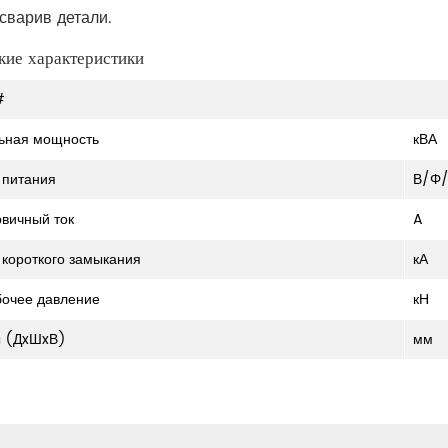
сварив детали.
кие характеристики
#
ьная мощность
кВА
 питания
В/Φ/
рвичный ток
A
к короткого замыкания
кА
бочее давление
кН
ы (ДxШxВ)
мм