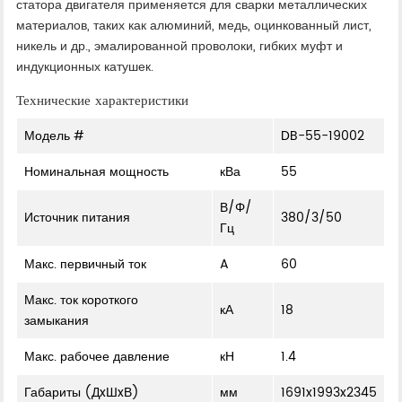
статора двигателя применяется для сварки металлических
материалов, таких как алюминий, медь, оцинкованный лист,
никель и др., эмалированной проволоки, гибких муфт и
индукционных катушек.
Технические характеристики
Модель #
DB-55-19002
Номинальная мощность
кВа
55
В/Φ/
Источник питания
380/3/50
Гц
Макс. первичный ток
A
60
Макс. ток короткого
кА
18
замыкания
Макс. рабочее давление
кН
1.4
Габариты (ДxШxВ)
мм
1691x1993x2345