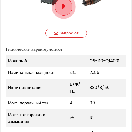
Запрос от
Технические характеристики
Модель #
DB-110-Q14001
Номинальная мощность
кВа
2x55
В/Φ/
Источник питания
380/3/50
Гц
Макс. первичный ток
A
90
Макс. ток короткого
кА
18
замыкания