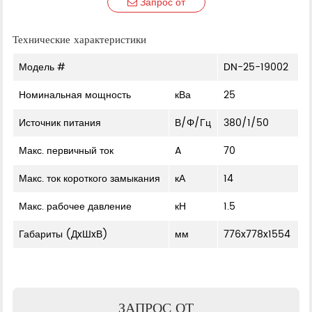
Запрос от
Технические характеристики
Модель #
DN-25-19002
Номинальная мощность
кВа
25
Источник питания
В/Φ/Гц
380/1/50
Макс. первичный ток
A
70
Макс. ток короткого замыкания
кА
14
Макс. рабочее давление
кН
1.5
Габариты (ДxШxВ)
мм
776x778x1554
ЗАПРОС ОТ