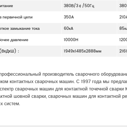
итание
380В/3￠/50Гц
380
 в первичной цепи
350A
210
откое замыкание тока
60кA
85к
бочее давление
10000Н
120
ы(ВxДxШ)：
1949x1485x2888мм
216
профессиональный производитель сварочного оборудовани
ком контактных сварочных машин. С 1997 года мы предла
спектр сварочных машин для контактной точечной сварки
актной шовной сварки, сварочных машин для контактной 
х систем.