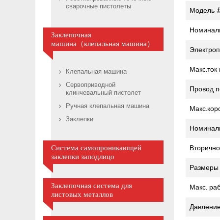
сварочные пистолеты
Модель 
Номиналь
Заклепочная
машина（клепальная машина）
Электроп
Макс.ток
Клепальная машина
Сервоприводной
Провод п
клинчевальный пистолет
Ручная клепальная машина
Макс.кор
Заклепки
Номинал
Вторично
Система самопроникающей
заклепки заподлицо
Размеры 
Заклепочная система для
Макс. ра
листовых металлов
Давление