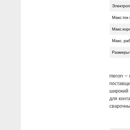
Электроп
Макс.ток
Макс.кор
Макс. ра
Размер
Heron – 
поставщи
широкий 
для конт
сварочны