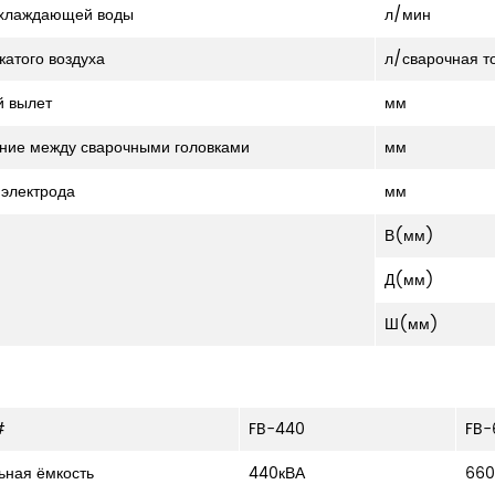
охлаждающей воды
л/мин
жатого воздуха
л/сварочная т
 вылет
мм
ние между сварочными головками
мм
электрода
мм
В(мм)
Д(мм)
Ш(мм)
#
FB-440
FB-
ная ёмкость
440кВА
660