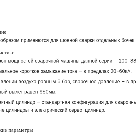
ние
образом применются для шовной сварки отдельных бочек 
истики
зон мощностей сварочной машины данной серии – 200-88
альное короткое замыкание тока – в пределах 20-60кA.
влении воздуха равным 6 бар, сварочное давление – в п
ный вылет равен 950мм.
актный цилиндр – стандартная конфигурация для сварочны
ые цилиндры и электрический серво-цилиндр.
кие параметры