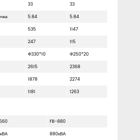
33
33
очка
5.84
5.84
535
1147
247
115
Φ330*10
Φ250*20
2615
2368
1878
2274
1181
1263
660
FB-880
кВА
880кВА