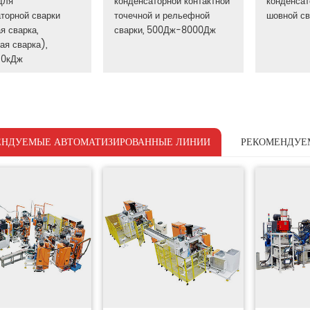
для
конденсаторной контактной
конденсат
торной сварки
точечной и рельефной
шовной св
я сварка,
сварки, 500Дж-8000Дж
я сварка),
20кДж
ЕНДУЕМЫЕ АВТОМАТИЗИРОВАННЫЕ ЛИНИИ
РЕКОМЕНДУЕ