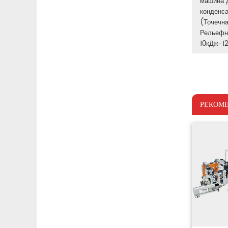
машина 
конденса
(Точечна
Рельефна
10кДж-1
РЕКОМ