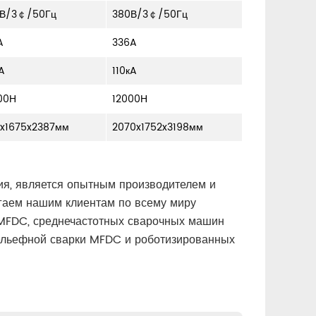
В/3￠/50Гц
380В/3￠/50Гц
A
336A
A
110кA
00Н
12000Н
1x1675x2387мм
2070x1752x3198мм
я, является опытным производителем и
гаем нашим клиентам по всему миру
 MFDC, среднечастотных сварочных машин
рельефной сварки MFDC и роботизированных