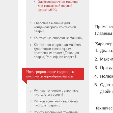
Электросварочная машина
для контактной шовной
сварки MFDC
Сварочная машина для
Примене
конденсаторной контактной
сварки
Главным 
Контактные сварочные машины
Характер
Контактная сварочная машина
для сварки трехфазным
Диапа
постоянным током (Точечная
сварка, Рельефная сварка)
Максим
При да
Интегрированные сварочные
Полез
пистолеты-преобразователи
Однот
Ручные точечные сварочные
двойн
пистолеты серии H
Ручной точечный сварочный
пистолет серии L
Техничес
Роботизированные точечные