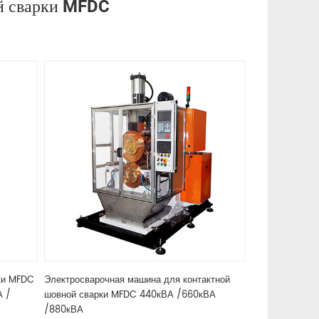
ой сварки MFDC
ки MFDC
Электросварочная машина для контактной
А /
шовной сварки MFDC 440кВА /660кВА
/880кВА