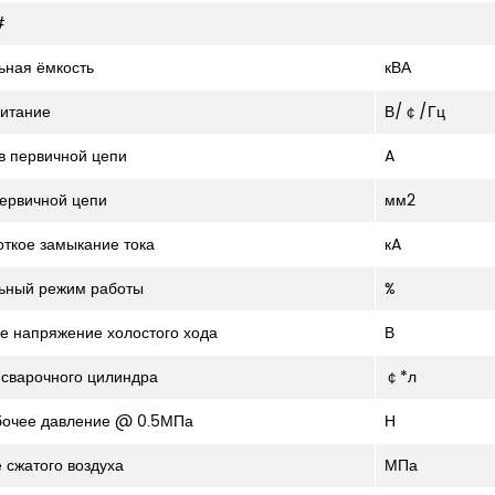
#
ная ёмкость
кВА
итание
В/￠/Гц
 в первичной цепи
A
ервичной цепи
мм2
откое замыкание тока
кA
ьный режим работы
%
е напряжение холостого хода
В
сварочного цилиндра
￠*л
бочее давление @ 0.5МПа
Н
 сжатого воздуха
МПа