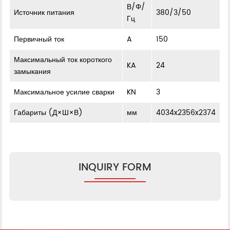
В/Φ/
Источник питания
380/3/50
Гц
Первичный ток
A
150
Максимальный ток короткого
KA
24
замыкания
Максимальное усилие сварки
KN
3
Габариты (Д×Ш×В)
мм
4034x2356x2374
INQUIRY FORM