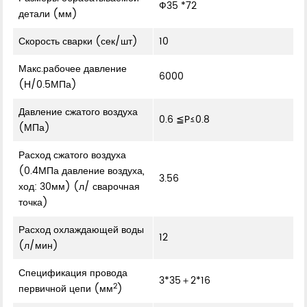
Ф35 *72
детали (мм)
Скорость сварки (сек/шт)
10
Макс.рабочее давление
6000
(Н/0.5МПа)
Давление сжатого воздуха
0.6 ≦P≤0.8
(МПа)
Расход сжатого воздуха
(0.4МПа давление воздуха,
3.56
ход: 30мм) (л/ сварочная
точка)
Расход охлаждающей воды
12
(л/мин)
Спецификация провода
3*35＋2*16
2
первичной цепи (мм
)