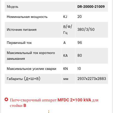
Модель
DR-20000-21009
Номинальная мощность
KJ
20
В/Φ/
Источник питания
380/3/50
Гц
Первичный ток
A
96
Максимальный ток короткого
KA
80
замыкания
Максимальное усилие сварки
KN
10
Габариты (Д×Ш×В)
мм
2937x2273x2883
Патч-сварочный аппарат MFDC 2×100 kVA для
стойки B