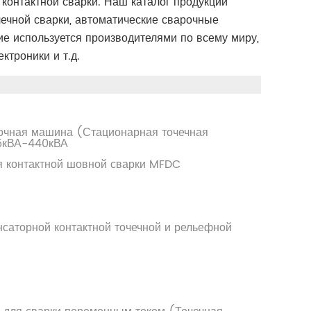
контактной сварки. Наш каталог продукции
ечной сварки, автоматические сварочные
е используется производителями по всему миру,
ктроники и т.д.
очная машина (Стационарная точечная
55кВА-440кВА
я контактной шовной сварки MFDC
саторной контактной точечной и рельефной