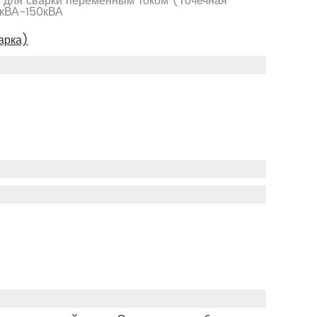
 для сварки переменным током (Точечная
5кВА-150кВА
арка)