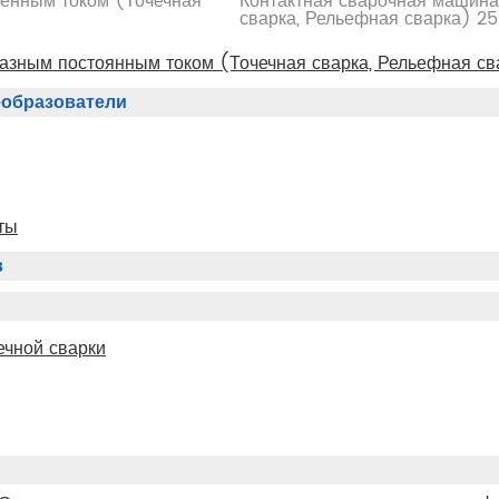
менным током (Точечная
Контактная сварочная машина
сварка, Рельефная сварка) 2
азным постоянным током (Точечная сварка, Рельефная св
образователи
ты
в
ечной сварки