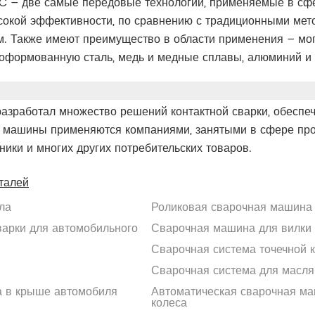
C – две самые передовые технологии, применяемые в сфе
сокой эффективности, по сравнению с традиционными мет
. Также имеют преимущество в области применения – мог
моформованную сталь, медь и медные сплавы, алюминий и
разработал множество решений контактной сварки, обес
 машины применяются компаниями, занятыми в сфере прои
ики и многих других потребительских товаров.
талей
ла
Роликовая сварочная машина
варки для автомобильного
Сварочная машина для вилки
Сварочная система точечной 
Сварочная система для масля
а в крыше автомобиля
Автоматическая сварочная ма
колеса