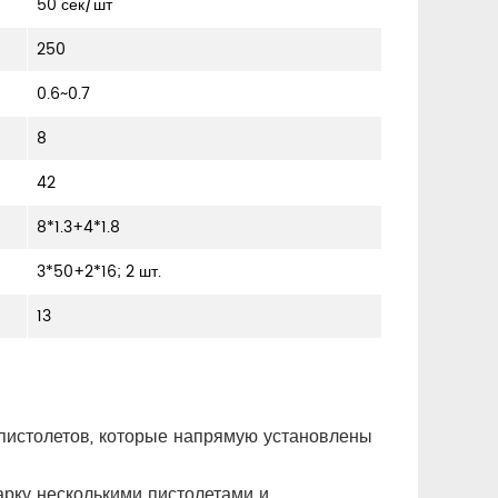
50 сек/шт
250
0.6~0.7
8
42
8*1.3+4*1.8
3*50+2*16; 2 шт.
13
 пистолетов, которые напрямую установлены
рку несколькими пистолетами и