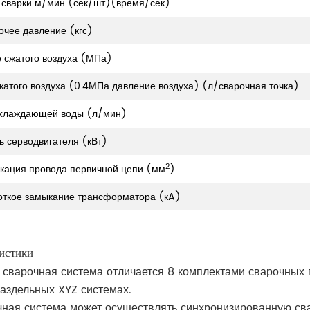
 сварки м/мин (сек/шт)(время/сек)
очее давление (кгс)
 сжатого воздуха (МПа)
жатого воздуха (0.4МПа давление воздуха) (л/сварочная точка)
охлаждающей воды (л/мин)
 серводвигателя (кВт)
2
ация провода первичной цепи (мм
)
откое замыкание трансформатора (кA)
истики
я сварочная система отличается 8 комплектами сварочных
раздельных XYZ системах.
чная система может осуществлять синхронизированную сва