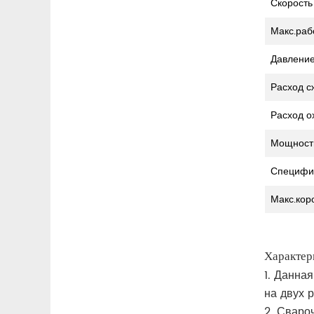
Скорость
Макс.раб
Давление
Расход с
Расход 
Мощность
Специфик
Макс.кор
Характер
1. Данна
на двух 
2. Сваро