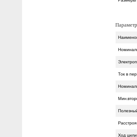
Размеры
Парамет
Наимено
Номиналь
Электро
Ток в пе
Номинал
Мин.втор
Полезны
Расстроя
Ход цил