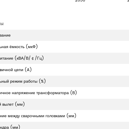
2650
ры
вание
ная ёмкость (мкФ)
питание (кВА/В/￠/Гц)
рвичной цепи (A)
ьный режим работы (%)
ичное напряжение трансформатора (В)
й вылет (мм)
ние между сварочными головками (мм)
индра (мм)