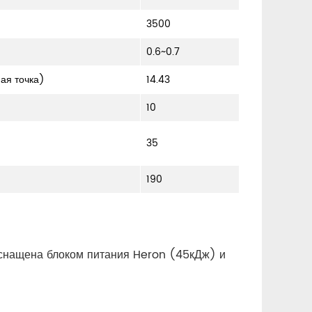
3500
0.6~0.7
ая точка)
14.43
10
35
190
оснащена блоком питания Heron (45кДж) и