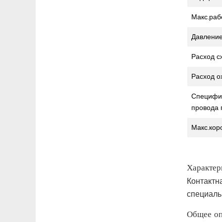
Макс.раб
Давление
Расход с
Расход 
Специфи
провода 
Макс.кор
Характер
Контактн
специаль
Общее оп