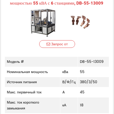
мощностью 55 кВА с 6 станциями, DB-55-13009
Запрос от
Модель #
DB-55-13009
Номинальная мощность
кВа
55
Источник питания
В/Φ/Гц
380/3/50
Макс. первичный ток
A
45
Макс. ток короткого
кА
18
замыкания