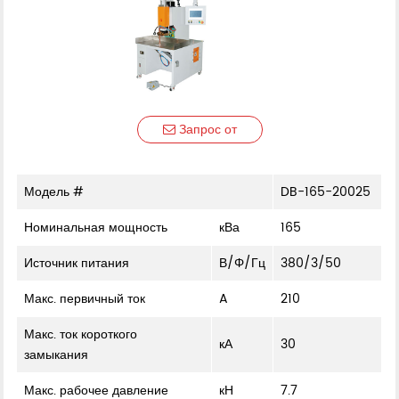
Запрос от
Модель #
DB-165-20025
Номинальная мощность
кВа
165
Источник питания
В/Φ/Гц
380/3/50
Макс. первичный ток
A
210
Макс. ток короткого
кА
30
замыкания
Макс. рабочее давление
кН
7.7