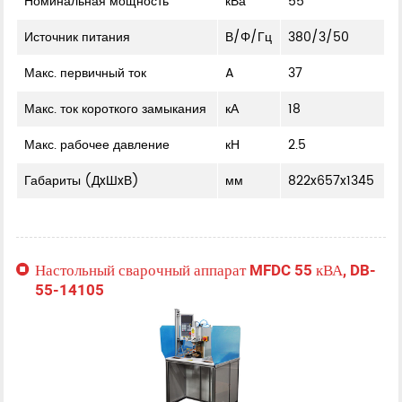
Номинальная мощность
кВа
55
Источник питания
В/Φ/Гц
380/3/50
Макс. первичный ток
A
37
Макс. ток короткого замыкания
кА
18
Макс. рабочее давление
кН
2.5
Габариты (ДxШxВ)
мм
822x657x1345
Настольный сварочный аппарат MFDC 55 кВА, DB-
55-14105