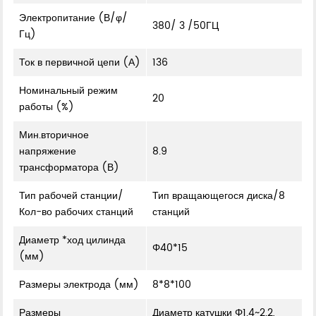
Электропитание (В/φ/
380/ 3 /50ГЦ
Гц)
Ток в первичной цепи (А)
136
Номинальный режим
20
работы (%)
Мин.вторичное
напряжение
8.9
трансформатора (В)
Тип рабочей станции/
Тип вращающегося диска/8
Кол-во рабочих станций
станций
Диаметр *ход цилинда
Φ40*15
(мм)
Размеры электрода (мм)
8*8*100
Размеры
Диаметр катушки Φ1.4~2.2,