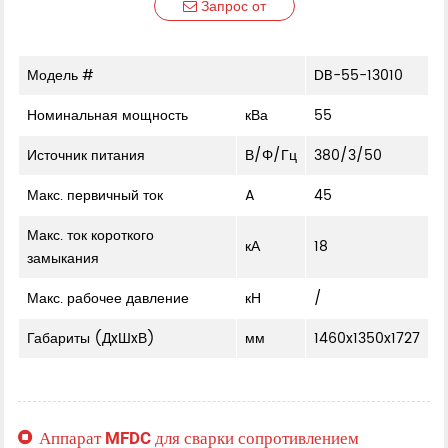
Запрос от
Модель #
DB-55-13010
Номинальная мощность
кВа
55
Источник питания
В/Φ/Гц
380/3/50
Макс. первичный ток
A
45
Макс. ток короткого
кА
18
замыкания
Макс. рабочее давление
кН
/
Габариты (ДxШxВ)
мм
1460x1350x1727
Аппарат MFDC для сварки сопротивлением