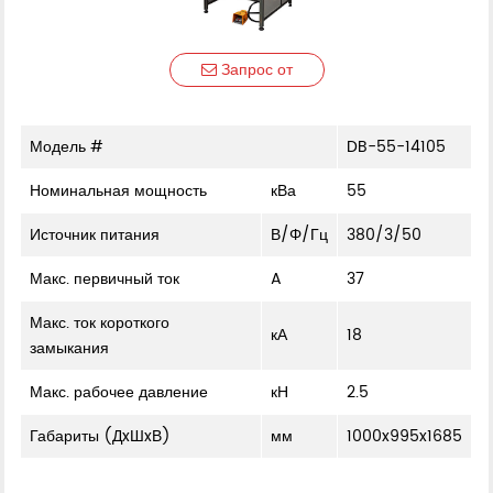
Запрос от
Модель #
DB-55-14105
Номинальная мощность
кВа
55
Источник питания
В/Φ/Гц
380/3/50
Макс. первичный ток
A
37
Макс. ток короткого
кА
18
замыкания
Макс. рабочее давление
кН
2.5
Габариты (ДxШxВ)
мм
1000x995x1685