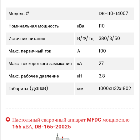
Модель #
DB-110-14007
Номинальная мощность
кВа
110
Источник питания
В/Φ/Гц
380/3/50
Макс. первичный ток
A
100
Макс. ток короткого замыкания
кА
27
Макс. рабочее давление
кН
3.8
Габариты (ДxШxВ)
мм
1000x1132x1802
Настольный сварочный аппарат MFDC мощностью
165 кВА, DB-165-20025