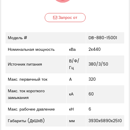
Запрос от
Модель #
DB-880-15001
Номинальная мощность
кВа
2x440
В/Φ/
Источник питания
380/3/50
Гц
Макс. первичный ток
A
320
Макс. ток короткого
кА
60
замыкания
Макс. рабочее давление
кН
6
Габариты (ДxШxВ)
мм
3930x6890x2510