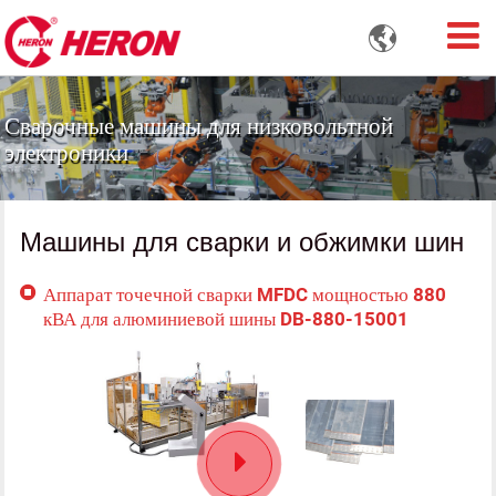

Сварочные машины для низковольтной
электроники
Машины для сварки и обжимки шин
Аппарат точечной сварки MFDC мощностью 880
кВА для алюминиевой шины DB-880-15001