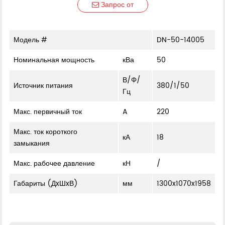
Запрос от
Модель #
DN-50-14005
Номинальная мощность
кВа
50
В/Φ/
Источник питания
380/1/50
Гц
Макс. первичный ток
A
220
Макс. ток короткого
кА
18
замыкания
Макс. рабочее давление
кН
/
Габариты (ДxШxВ)
мм
1300x1070x1958