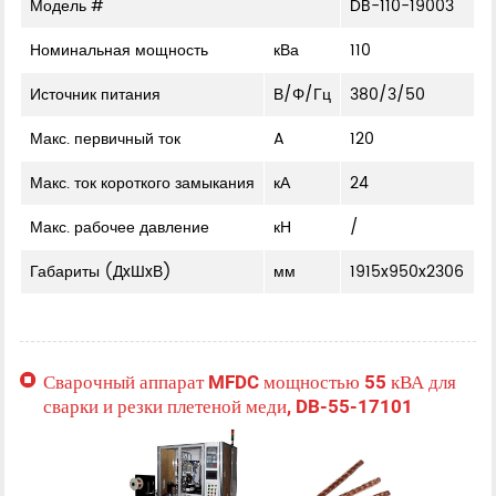
Модель #
DB-110-19003
Номинальная мощность
кВа
110
Источник питания
В/Φ/Гц
380/3/50
Макс. первичный ток
A
120
Макс. ток короткого замыкания
кА
24
Макс. рабочее давление
кН
/
Габариты (ДxШxВ)
мм
1915x950x2306
Сварочный аппарат MFDC мощностью 55 кВА для
сварки и резки плетеной меди, DB-55-17101