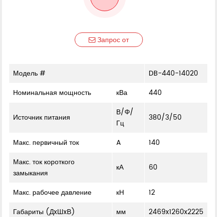
Запрос от
Модель #
DB-440-14020
Номинальная мощность
кВа
440
В/Φ/
Источник питания
380/3/50
Гц
Макс. первичный ток
A
140
Макс. ток короткого
кА
60
замыкания
Макс. рабочее давление
кН
12
Габариты (ДxШxВ)
мм
2469x1260x2225