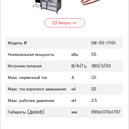
Запрос от
Модель #
DB-55-17101
Номинальная мощность
кВа
55
Источник питания
В/Φ/Гц
380/3/50
Макс. первичный ток
A
121
Макс. ток короткого замыкания
кА
20
Макс. рабочее давление
кН
2.5
Габариты (ДxШxВ)
мм
990x1370x1797