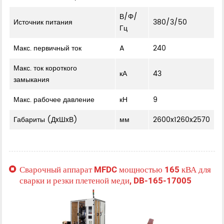
В/Φ/
Источник питания
380/3/50
Гц
Макс. первичный ток
A
240
Макс. ток короткого
кА
43
замыкания
Макс. рабочее давление
кН
9
Габариты (ДxШxВ)
мм
2600x1260x2570
Сварочный аппарат MFDC мощностью 165 кВА для
сварки и резки плетеной меди, DB-165-17005