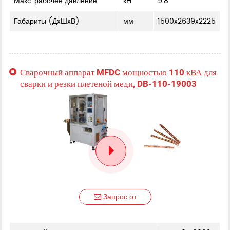
Макс. рабочее давление
кН
9.8
Габариты (ДxШxВ)
мм
1500x2639x2225
Сварочный аппарат MFDC мощностью 110 кВА для
сварки и резки плетеной меди, DB-110-19003
Запрос от