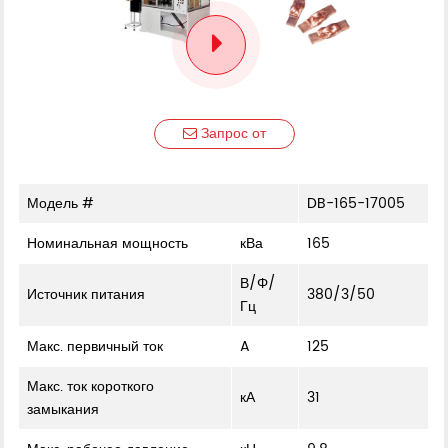
Запрос от
Модель #
DB-165-17005
Номинальная мощность
кВа
165
В/Φ/
Источник питания
380/3/50
Гц
Макс. первичный ток
A
125
Макс. ток короткого
кА
31
замыкания