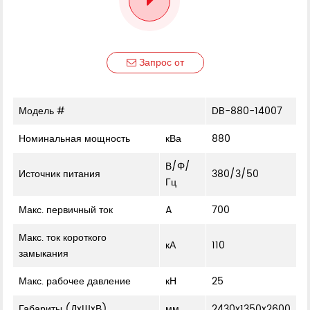
Запрос от
Модель #
DB-880-14007
Номинальная мощность
кВа
880
В/Φ/
Источник питания
380/3/50
Гц
Макс. первичный ток
A
700
Макс. ток короткого
кА
110
замыкания
Макс. рабочее давление
кН
25
Габариты (ДxШxВ)
мм
2430x1350x2600