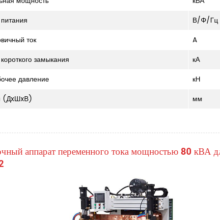
ьная мощность
кВА
 питания
В/Φ/Гц
рвичный ток
A
к короткого замыкания
кА
бочее давление
кН
ы (ДxШxВ)
мм
чный аппарат переменного тока мощностью 80 кВА дл
2