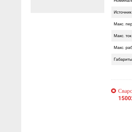
Номинал
Источник
Макс. пе
Макс. то
Макс. ра
Габарит
Сваро
1500