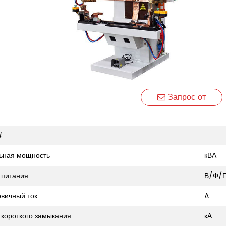
Запрос от
#
ьная мощность
кВА
 питания
В/Φ/Г
рвичный ток
A
к короткого замыкания
кА