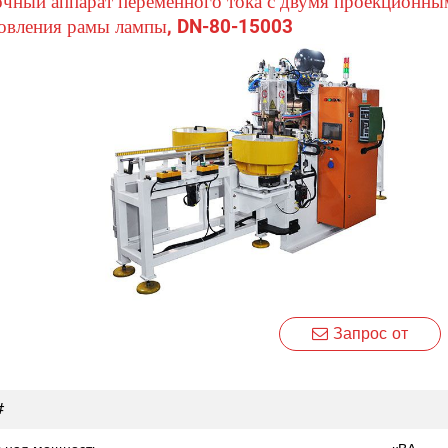
чный аппарат переменного тока с двумя проекционн
овления рамы лампы, DN-80-15003
Запрос от
#