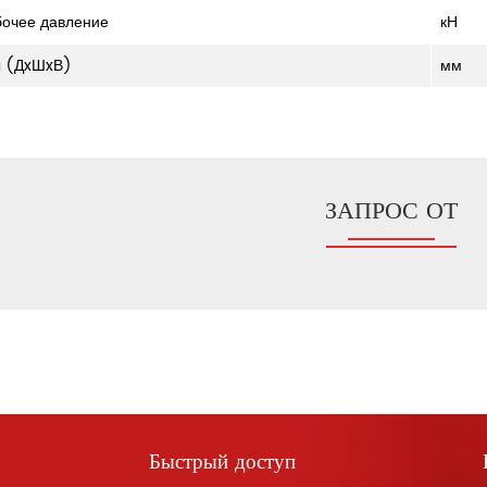
бочее давление
кН
ы (ДxШxВ)
мм
ЗАПРОС ОТ
Быстрый доступ