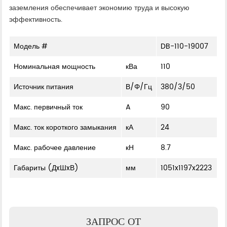
заземления обеспечивает экономию труда и высокую
эффективность.
Модель #
DB-110-19007
Номинальная мощность
кВа
110
Источник питания
В/Φ/Гц
380/3/50
Макс. первичный ток
A
90
Макс. ток короткого замыкания
кА
24
Макс. рабочее давление
кН
8.7
Габариты (ДxШxВ)
мм
1051x1197x2223
ЗАПРОС ОТ