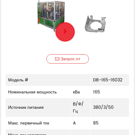
Запрос от
Модель #
DB-165-16032
Номинальная мощность
кВа
165
В/Φ/
Источник питания
380/3/50
Гц
Макс. первичный ток
A
85