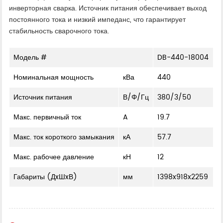
инверторная сварка. Источник питания обеспечивает выход
постоянного тока и низкий импеданс, что гарантирует
стабильность сварочного тока.
Модель #
DB-440-18004
Номинальная мощность
кВа
440
Источник питания
В/Φ/Гц
380/3/50
Макс. первичный ток
A
19.7
Макс. ток короткого замыкания
кА
57.7
Макс. рабочее давление
кН
12
Габариты (ДxШxВ)
мм
1398x918x2259