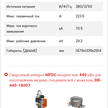
Источник питания
В/Φ/Гц
380/3/50
Макс. первичный ток
A
223.5
Макс. ток короткого
кА
70.5
замыкания
Макс. рабочее давление
кН
29.2
Габариты (ДxШxВ)
мм
1479x1339x2914
Сварочный аппарат MFDC мощностью 440 кВа для
изготовления медных соединителей с кожухом, DB-
440-18007