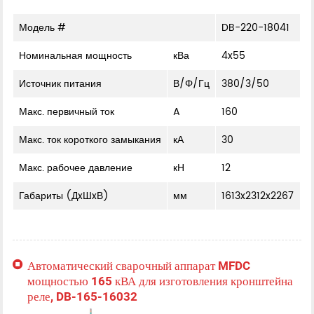
Модель #
DB-220-18041
Номинальная мощность
кВа
4x55
Источник питания
В/Φ/Гц
380/3/50
Макс. первичный ток
A
160
Макс. ток короткого замыкания
кА
30
Макс. рабочее давление
кН
12
Габариты (ДxШxВ)
мм
1613x2312x2267
Автоматический сварочный аппарат MFDC
мощностью 165 кВА для изготовления кронштейна
реле, DB-165-16032